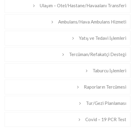
Ulaşım – Otel/Hastane/Havaalanı Transferi
Ambulans/Hava Ambulans Hizmeti
Yatış ve Tedavi İşlemleri
Tercüman/Refakatçi Desteği
Taburcu İşlemleri
Raporların Tercümesi
Tur/Gezi Planlaması
Covid – 19 PCR Test