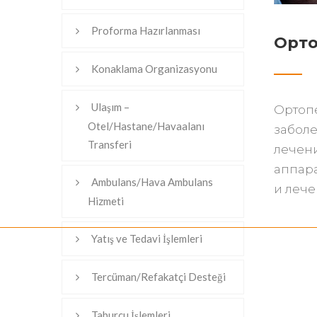
Proforma Hazırlanması
Орто
Konaklama Organizasyonu
Ulaşım –
Ортопе
Otel/Hastane/Havaalanı
заболе
Transferi
лечени
аппара
Ambulans/Hava Ambulans
и лече
Hizmeti
Yatış ve Tedavi İşlemleri
Tercüman/Refakatçi Desteği
Taburcu İşlemleri