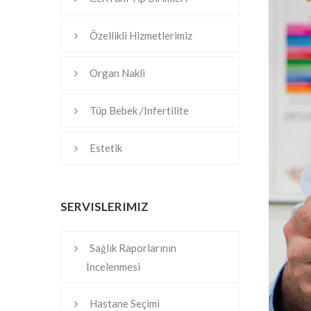
Özellikli Hizmetlerimiz
Organ Nakli
Tüp Bebek /İnfertilite
Estetik
SERVISLERIMIZ
Sağlık Raporlarının
İncelenmesi
Hastane Seçimi