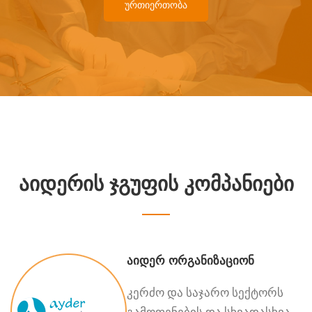
ᲣᲠᲗᲘᲔᲠᲗᲝᲑᲐ
ᲐᲘᲓᲔᲠᲘᲡ ᲯᲒᲣᲤᲘᲡ ᲙᲝᲛᲞᲐᲜᲘᲔᲑᲘ
აიდერ ორგანიზაციონ
კერძო და საჯარო სექტორს
გამოფენების და სხვადასხვა