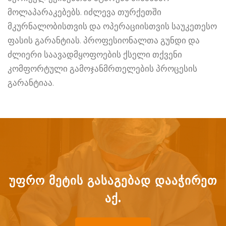
მოლაპარაკებებს. იძლევა თურქეთში
მკურნალობისთვის და ოპერაციისთვის საუკეთესო
ფასის გარანტიას. პროფესიონალთა გუნდი და
ძლიერი საავადმყოფოების ქსელი თქვენი
კომფორტული გამოჯანმრთელების პროცესის
გარანტიაა.
ᲣᲤᲠᲝ ᲛᲔᲢᲘᲡ ᲒᲐᲡᲐᲒᲔᲑᲐᲓ ᲓᲐᲐᲭᲘᲠᲔᲗ
ᲐᲥ.