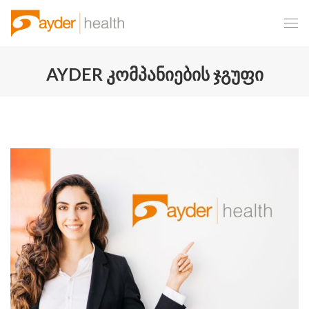
AYDER ᲙᲝᲛᲞᲐᲜᲘᲔᲑᲘᲡ ᲯᲒᲣᲤᲘ