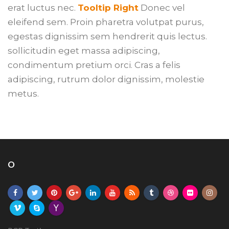
erat luctus nec.
Tooltip Right
Donec vel
eleifend sem. Proin pharetra volutpat purus,
egestas dignissim sem hendrerit quis lectus.
sollicitudin eget massa adipiscing,
condimentum pretium orci. Cras a felis
adipiscing, rutrum dolor dignissim, molestie
metus.
O